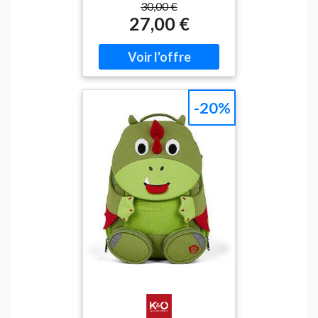
DRAGON GIRL 2,6 g
30,00 €
belles lèvres mises en
27,00 €
valeur ne se démodent
jamais. Le rouge à lèvres
NARS POWERMATTE
HIGH-INTENSITY LIP
PENCIL couvrira vos lèvres
d’une couche de couleur
-20%
saturée irrésistible pour
souligner n’importe quel
maquillage, que vous alliez
au travail, à une réunion ou
en soirée. Il vous aidera non
seulement à mettre en
valeur vos lèvres, mais aussi
à leur donner la forme
souhaitée, ou même à les
faire paraître plus
volumineuses. En un
instant, vous obtiendrez
des lèvres magnifiquement
colorées et parfaitement