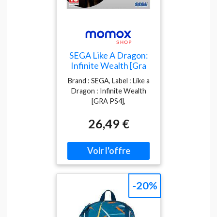
SEGA Like A Dragon:
Infinite Wealth [Gra
Ps4]
Brand : SEGA, Label : Like a
Dragon : Infinite Wealth
[GRA PS4],
NumberOfItems : 1,
26,49 €
PackageQuantity : 1,
Feature : 5055277052783,
releaseDate : 2023-01-01
-20%