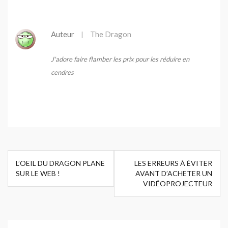
sont utilisés. 6 bouteilles
Foundation.
(0,5 l) ont été utilisées pour
cet article. Poids : 200 g
Auteur
The Dragon
|
Dimensions : 17 x 11 x 25
cm Volume : 4 l La marque
J'adore faire flamber les prix pour les réduire en
Affenzahn est membre de
cendres
la Fair Wear Foundation.
Navigation
L’OEIL DU DRAGON PLANE
LES ERREURS À ÉVITER
de
SUR LE WEB !
AVANT D’ACHETER UN
VIDÉOPROJECTEUR
l’article