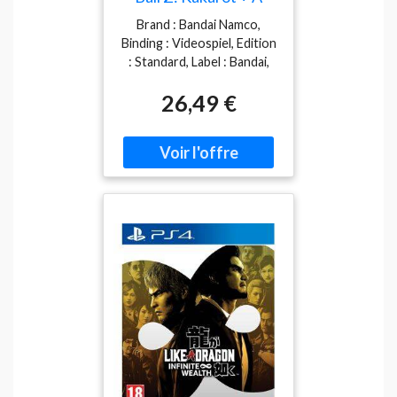
New Power Awakens
Brand : Bandai Namco,
Set Nsw
Binding : Videospiel, Edition
: Standard, Label : Bandai,
Publisher : Bandai,
26,49 €
NumberOfDiscs : 1,
PackageQuantity : 1,
medium : Videospiel,
releaseDate : 2021-09-22