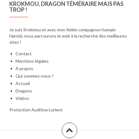
* Accastillage : métallique *
KROKMOU, DRAGON TÉMÉRAIRE MAIS PAS
Longueur réglable : 34 à 58
TROP !
pouces (environ 86 à 147
cm) * Fabrication : États-
Unis
Je suis Krokmou et avec mon fidèle compagnon humain
Harold, nous parcourons le web à la recherche des meilleures
sites !
Contact
Mentions légales
A propos
Qui sommes-nous ?
Accueil
Dragons
Vidéos
Protection Auditive Lorient