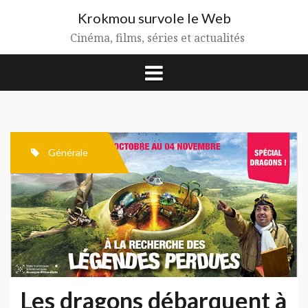
Aller
Krokmou survole le Web
au
contenu
Cinéma, films, séries et actualités
Générale
Les dragons débarquent à