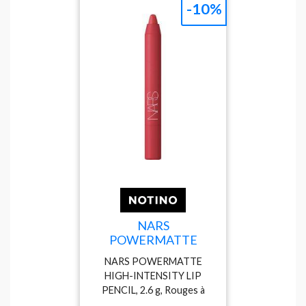
-10%
enfin à une brillance
contrôlée et à une
excellente définition, très...
NARS
POWERMATTE
HIGH-INTENSITY LIP
NARS POWERMATTE
PENCIL crayon à
HIGH-INTENSITY LIP
lèvres longue tenue
PENCIL, 2.6 g, Rouges à
effet mat teinte
lèvres pour femme, De