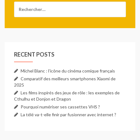
Rechercher :
58 pouces pour s'adapter à
votre posture et à votre
instrument.Une sangle de
guitare qui combine style
scénique et confort La
Fender Satin Dragon Strap
Black apporte une touche
d'élégance et de caractère à
RECENT POSTS
votre guitare ou votre
basse grâce à son dragon
en brocart chinois et sa
Michel Blanc : l’icône du cinéma comique français
finition satin métallique.
Comparatif des meilleurs smartphones Xiaomi de
Conçue pour les musiciens
2025
qui veulent un accessoire
Les films inspirés des jeux de rôle : les exemples de
aussi expressif que leur jeu,
Cthulhu et Donjon et Dragon
elle offre une sensation
Pourquoi numériser ses cassettes VHS ?
luxueuse au contact, tout
La télé va-t-elle finir par fusionner avec internet ?
en restant robuste et
rassurante au quotidien.
Ses embouts en cuir
véritable assurent une