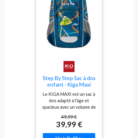
Step By Step Sac à dos
enfant - Kiga Maxi
Dragon Milo
Le KIGA MAXI est un sac à
dos adapté à l'âge et
spacieux avec un volume de
10 litres pour la maternelle
49,99 €
et la crèche. Les poches
39,99 €
extérieures latérales sont
parfaites pour la gourde,