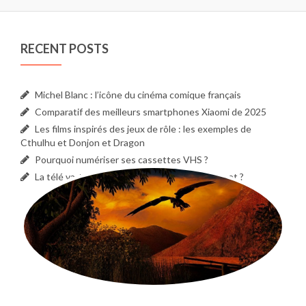
bonne accroche aux
attaches-sangle, tandis que
le matériel métallique
RECENT POSTS
renforce l'impression de
solidité. Fabriquée aux
États-Unis, cette sangle
Fender est un choix idéal
Michel Blanc : l’icône du cinéma comique français
pour allier esthétique,
Comparatif des meilleurs smartphones Xiaomi de 2025
confort et confiance à
Les films inspirés des jeux de rôle : les exemples de
chaque répétition comme
Cthulhu et Donjon et Dragon
en concert.
Pourquoi numériser ses cassettes VHS ?
Caractéristiques
La télé va-t-elle finir par fusionner avec internet ?
techniques * Type : sangle
pour guitare et basse *
Modèle : Fender Satin
Dragon Strap * Couleur :
Black (noir) * Motif : dragon
en brocart chinois * Finition
: satin métallique * Matière :
mélange polyester et nylon
* Extrémités : cuir véritable