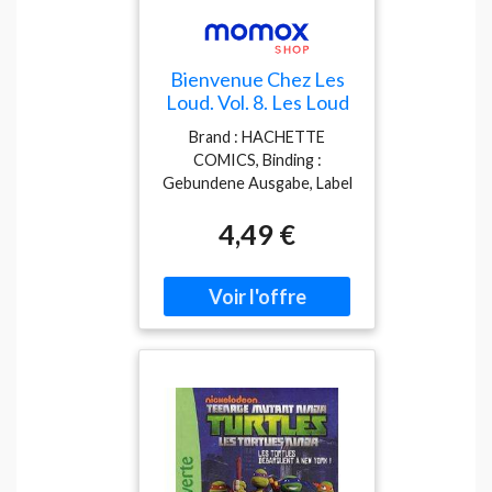
Bienvenue Chez Les
Loud. Vol. 8. Les Loud
Débarquent À La Casa
Brand : HACHETTE
!
COMICS, Binding :
Gebundene Ausgabe, Label
: HACHETTE COMICS,
4,49 €
Publisher : HACHETTE
COMICS, medium :
Gebundene Ausgabe,
numberOfPages : 56,
publicationDate : 2020-01-
15, translators : Laure
Picard Philippon, ISBN :
2017044768