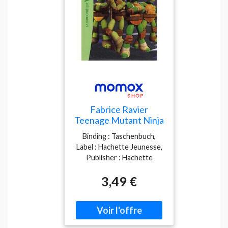
Fabrice Ravier
Teenage Mutant Ninja
Turtles : Les Tortues
Binding : Taschenbuch,
Ninja. Vol. 1. Les
Label : Hachette Jeunesse,
Tortues Débarquent À
Publisher : Hachette
New York !
Jeunesse, medium :
3,49 €
Taschenbuch,
publicationDate : 2013-09-
11, authors : Fabrice Ravier,
languages : french, ISBN :
2012039820