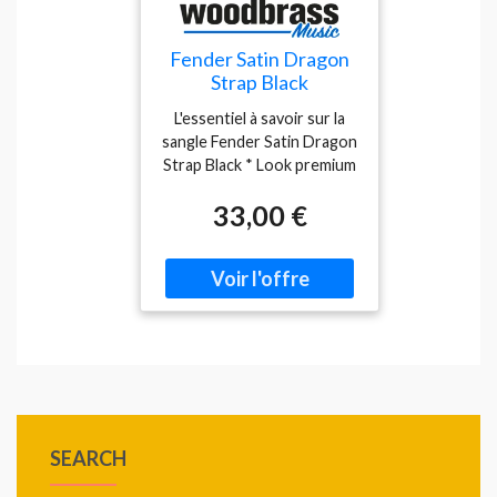
Fender Satin Dragon
Strap Black
L'essentiel à savoir sur la
sangle Fender Satin Dragon
Strap Black * Look premium
: motif dragon en brocart
33,00 €
chinois avec une finition
satin métallique qui attire le
regard sur scène. * Confort
haut de gamme : mélange
polyester/nylon doux au
toucher, agréable même sur
de longues sessions. *
Fiabilité Fender : extrémités
en cuir véritable et
accastillage métallique pour
un maintien sûr. *
SEARCH
Ajustement facile :
longueur réglable de 34 à