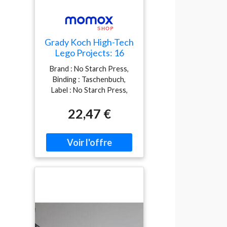
Grady Koch High-Tech
Lego Projects: 16
Rule-Breaking
Brand : No Starch Press,
Inventions
Binding : Taschenbuch,
Label : No Starch Press,
Publisher : No Starch
22,47 €
Press, medium :
Taschenbuch,
numberOfPages : 208,
publicationDate : 2020-11-
04, authors : Grady Koch,
ISBN : 1718500254