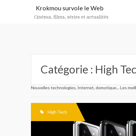
Aller
Krokmou survole le Web
au
contenu
Cinéma, films, séries et actualités
Catégorie :
High Te
Nouvelles technologies, Internet, domotique… Les meill
High Tech