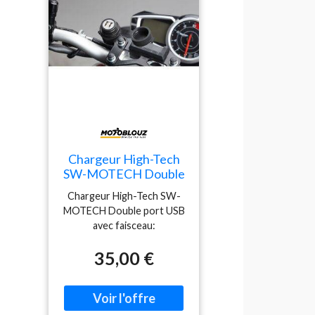
Chargeur High-Tech
SW-MOTECH Double
port USB avec
Chargeur High-Tech SW-
faisceau
MOTECH Double port USB
avec faisceau:
Caractéristiques: Chargeur
35,00 €
High-Tech Prise de charge
USB double avec faisceau
de câbles par SW-MOTECH
Prise de charge USB double
conçue pour alimenter et