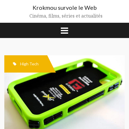
Aller
Krokmou survole le Web
au
contenu
Cinéma, films, séries et actualités
High Tech