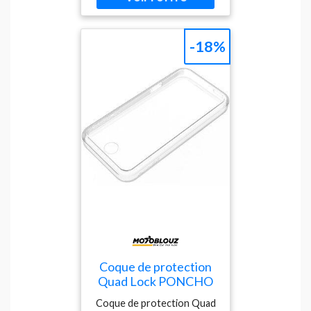
(Polyuréthane
thermoplastique)Conçue
pour protéger l'écran et les
-18%
ports de votre smartphone
contre la boue, la poussière
et la pluieLe Poncho est
très durable, ainsi vous
pouvez le ranger dans
votre poche ou votre sac
sans
l’endommagerEntièrement
fonctionnel avec l'écran
tactile de votre
smartphone et ses boutons
Coque de protection
Quad Lock PONCHO
IPHONE 5 / 5S / SE
Coque de protection Quad
(1ere generation)