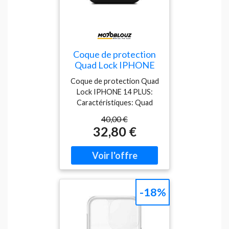
installer et à retirer
Coque de protection
Quad Lock IPHONE
14 PLUS Noir
Coque de protection Quad
Lock IPHONE 14 PLUS:
Caractéristiques: Quad
Lock vous présente sa
40,00 €
coque pour IPHONE 14
32,80 €
PLUS :Coque mince et
complète, offrant une
protection accrue à votre
smartphoneCoque en
composite TPU durable
avec un noyaux en
-18%
polycarbonate très
résistant aux chocs
(absorbe mieux les