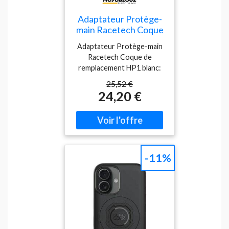
Adaptateur Protège-
main Racetech Coque
de remplacement HP1
Adaptateur Protège-main
blanc
Racetech Coque de
remplacement HP1 blanc:
Caractéristiques: Coque de
25,52 €
remplacement RACETECH
24,20 €
protège-mains HP1 blanc
(réf. fabricant : R-
REPPMHP1BN0) — pièce
d'origine destinée aux
motards souhaitant
retrouver l'apparence et la
-11%
fonctionnalité de leurs
protèges-mains HP1. Cette
coque blanche permet de
remplacer une coque
abîmée, fêlée ou rayée sans
changer l'ensemble du
protège-mains. Marque :