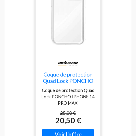
impacts)Compatible avec
les accessoires de montage
Quad Lock (vendu
séparément)Accès complet
à tous les ports (audio et
charge)Compatible avec la
recharge sans filFacile à
installer et à retirer
Coque de protection
Quad Lock PONCHO
IPHONE 14 PRO MAX
Coque de protection Quad
Transparent
Lock PONCHO IPHONE 14
PRO MAX:
Caractéristiques: Quad
25,00 €
Lock vous présente son
20,50 €
Poncho compatible pour
IPHONE 14 PRO MAX
:Fabriqué en TPU résistant