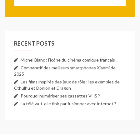
votre poche ou votre sac
sans
l’endommagerEntièrement
fonctionnel avec l'écran
tactile de votre
smartphone et ses boutons
RECENT POSTS
Michel Blanc : l’icône du cinéma comique français
Comparatif des meilleurs smartphones Xiaomi de
2025
Les films inspirés des jeux de rôle : les exemples de
Cthulhu et Donjon et Dragon
Pourquoi numériser ses cassettes VHS ?
La télé va-t-elle finir par fusionner avec internet ?