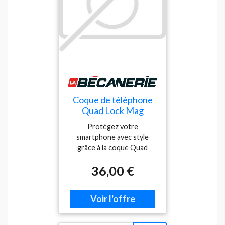
Coque de téléphone
Quad Lock Mag
iPhone 16E SE4
Protégez votre
smartphone avec style
grâce à la coque Quad
Lock®, conçue pour offrir
36,00 €
une sécurité maximale et
une compatibilité totale
avec les supports Quad
Lock® et Quad Lock MAG™.
Élégante, robuste et
ingénieusement pensée,