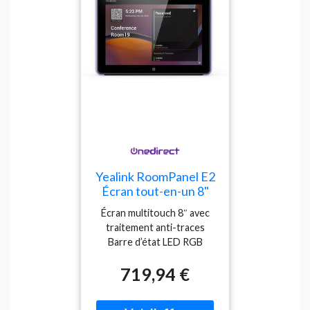
supplémentaire
Yealink RoomPanel E2
Écran tout-en-un 8"
Android 13 avec barre
Écran multitouch 8″ avec
d’état LED, commande
traitement anti-traces
tactile et RFID/NFC
Barre d’état LED RGB
pour la gestion des
intégrale Système
réservations de salle
719,94 €
d’exploitation Android 13
de
Lecteur NFC/RFID intégré
Wi-Fi et Bluetooth 5.0