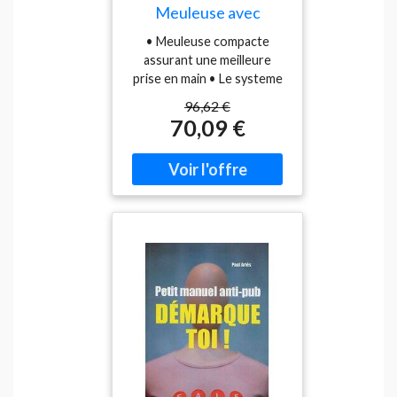
Meuleuse avec
systeme anti-
• Meuleuse compacte
redémarrage
assurant une meilleure
(900W/125mm)
prise en main • Le systeme
anti-redémarrage évite a la
96,62 €
machine de redémarrer
70,09 €
accidentellement apres une
coupure de courant • L
interrupteur doit etre
remis en position initiale
avant de pouvoir
redémarrer le moteur •
Conception indépendante
et facile d?acces aux
charbons pour plus de
durée de vie • Le
démarrage progressif offre
plus de sécurité et un
meilleur contrôle a l
utilisateur • Boîte d
engrenage avec profil