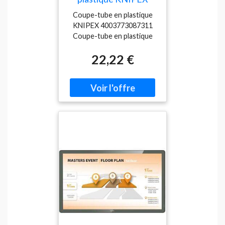
4003773087311,
Coupe-tube en plastique
manchons anti-goutte
KNIPEX 4003773087311
de 20 à 50 mm
Coupe-tube en plastique
BiX® n° 90 22 10 BK Boîtier
22,22 €
en plastique renforcé Bloc
à couteaux en zinc moulé
sous pression Lames en
acier à couteaux de
Solingen Mécanisme de
verrouillage pour un
transport en toute sécurité
Bloc à couteaux rotatif
pour la coupe de tubes en
plastique (lame au milieu) ou
de manchons d'égouttage
et d'étanchéité (lame à
l'extérieur) Coupe les
manchons d'égouttement
et d'étanchéité de 20 à 50
mm de Ø et les raccourcit