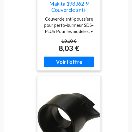
Makita 198362-9
Couvercle anti-
poussiere HR166
Couvercle anti-poussiere
pour perfo-burineur SDS-
PLUS Pour les modéles: •
HR166 • DHR171 Photo
13,10 €
d'illustration>
8,03 €