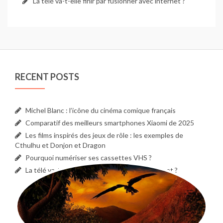
La télé va-t-elle finir par fusionner avec internet ?
Poignée latérale multi-
positions • Flasque
intérieur/extérieur • Clé de
service>
RECENT POSTS
Michel Blanc : l’icône du cinéma comique français
Comparatif des meilleurs smartphones Xiaomi de 2025
Les films inspirés des jeux de rôle : les exemples de
Cthulhu et Donjon et Dragon
Pourquoi numériser ses cassettes VHS ?
La télé va-t-elle finir par fusionner avec internet ?