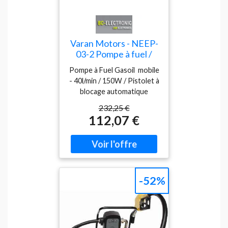
Varan Motors - NEEP-
03-2 Pompe à fuel /
gasoil avec clapet anti-
Pompe à Fuel Gasoil mobile
retour, crépine
- 40l/min / 150W / Pistolet à
d'aspiration, 12V
blocage automatique
40l/min 150W, Pistolet
Contenu Pistolet robuste
automatique
232,25 €
(Acier) avec tuyau de 3.5m
112,07 €
Pompe à fuel Compteur (2
indications: sur l'utilisation
et total) Clapet de pied
anti-retour avec crépine
d'aspiration . Tuyau
d'aspiration de 1.5m 2
-52%
colliers de serrage 1
connecteur pour tuyau
d'entrée Description
Pompe à gasoil 12V avec