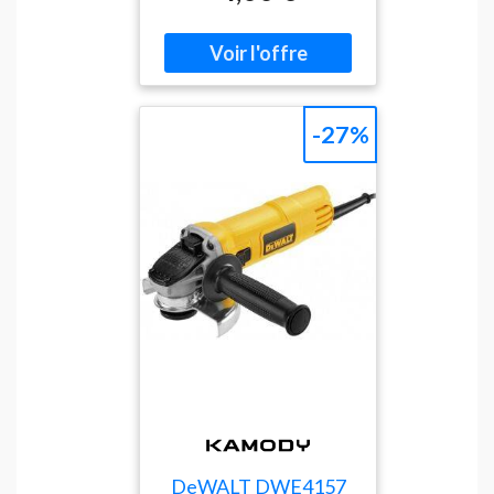
permet de couper l'herbe
en évitant qu'elle ne
s'accumule sur la tête de la
débroussailleuse.Caractéris
tiques:Matériau:
AcierDiamètre intérieur du
-27%
disque: 25,4 mmDiamètre
de l'alésage: 25,4 mmPoids:
85 g
DeWALT DWE4157