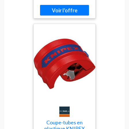
visibilité optimale même en
plein jour Système Android
14 intégré Connectique
USB-C avec pass-through
vidéo, données,
alimentation Outils de
collaboration intégrés :
iiShare, EShare, Whiteboard
Fonctionnement 24/7 :
usage intensif garanti
Montage VESA 300x300mm
Coupe-tubes en
plastique KNIPEX