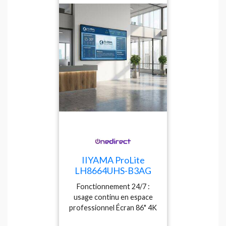
IIYAMA ProLite
LH8664UHS-B3AG
Écran 4K 86'' Écran
Fonctionnement 24/7 :
professionnel 86” 4K
usage continu en espace
UHD avec Android
professionnel Écran 86" 4K
intégré, haute
UHD pour affichage
luminosité,